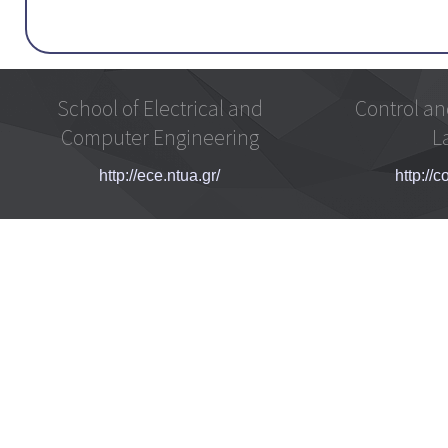
School of Electrical and
Control an
Computer Engineering
L
http://ece.ntua.gr/
http://c